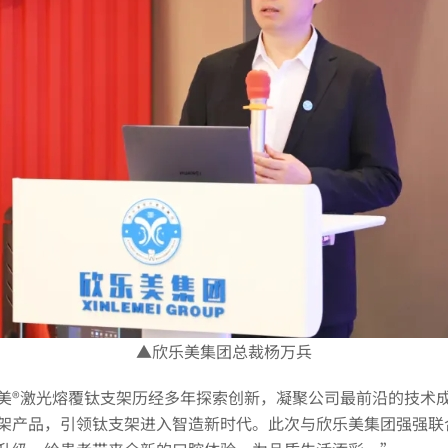
▲欣乐美集团总裁杨万兵
美®激光熔覆钛支架历经多年探索创新，凝聚公司最前沿的技术
架产品，引领钛支架进入智造新时代。此次与欣乐美集团强强联