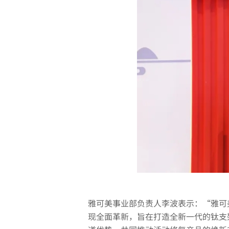
雅可美事业部负责人李波表示：“雅可
现全面革新，旨在打造全新一代的钛支