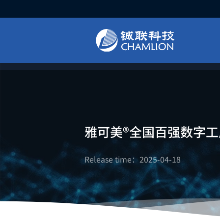
雅可美®全国百强数字工
Release time：2025-04-18