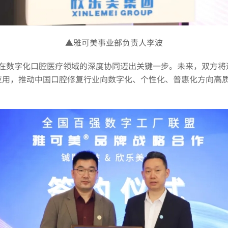
▲雅可美事业部负责人李波
在数字化口腔医疗领域的深度协同迈出关键一步。未来，双方将
应用，推动中国口腔修复行业向数字化、个性化、普惠化方向高