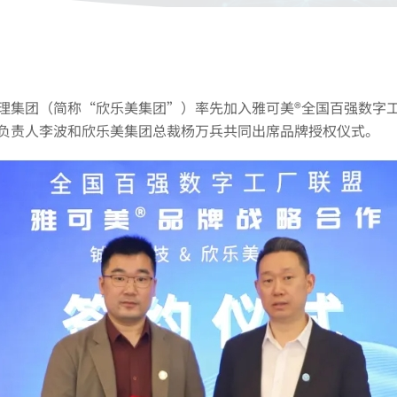
理集团（简称“欣乐美集团”）率先加入雅可美®全国百强数字
负责人李波和欣乐美集团总裁杨万兵共同出席品牌授权仪式。