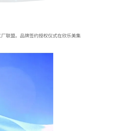
工厂联盟。品牌签约授权仪式在欣乐美集