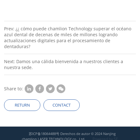
Prev: ¿¿ cómo puede chamlion Technology superar el océano
azul dental de decenas de miles de millones logrando
actualizaciones digitales para el procesamiento de
dentaduras?
Next: Damos una cálida bienvenida a nuestros clientes a
nuestra sede.
Share to:
RETURN
CONTACT
苏ICP备18064488号
Derechos de autor © 2024 Nanjing
Powered by SE
chamlion LASER TECHNOLOGY co., Ltd.