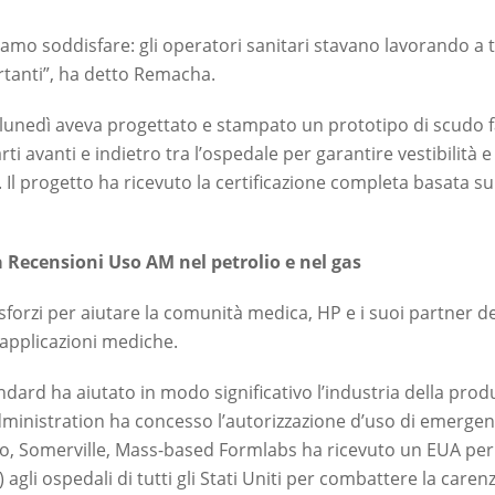
mo soddisfare: gli operatori sanitari stavano lavorando a tu
rtanti”, ha detto Remacha.
a lunedì aveva progettato e stampato un prototipo di scudo fa
ti avanti e indietro tra l’ospedale per garantire vestibilità e 
e. Il progetto ha ricevuto la certificazione completa basata
 Recensioni Uso AM nel petrolio e nel gas
forzi per aiutare la comunità medica, HP e i suoi partner 
r applicazioni mediche.
tandard ha aiutato in modo significativo l’industria della pr
Administration ha concesso l’autorizzazione d’uso di emerge
o, Somerville, Mass-based Formlabs ha ricevuto un EUA per 
agli ospedali di tutti gli Stati Uniti per combattere la carenza 