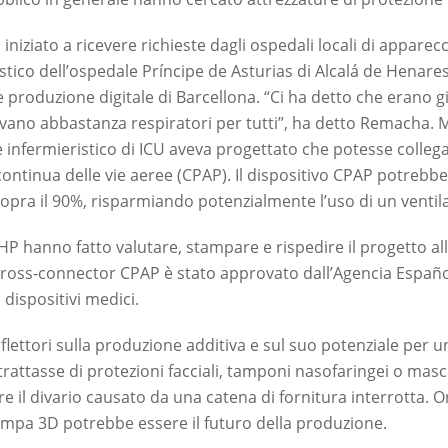
niziato a ricevere richieste dagli ospedali locali di appare
tico dell’ospedale Príncipe de Asturias di Alcalá de Henare
e produzione digitale di Barcellona. “Ci ha detto che erano g
evano abbastanza respiratori per tutti”, ha detto Remacha. M
e infermieristico di ICU aveva progettato che potesse colle
continua delle vie aeree (CPAP). Il dispositivo CPAP potrebbe 
opra il 90%, risparmiando potenzialmente l’uso di un ventil
P hanno fatto valutare, stampare e rispedire il progetto all’
vo cross-connector CPAP è stato approvato dall’Agencia Esp
 dispositivi medici.
ettori sulla produzione additiva e sul suo potenziale per un
trattasse di protezioni facciali, tamponi nasofaringei o mas
re il divario causato da una catena di fornitura interrotta. O
tampa 3D potrebbe essere il futuro della produzione.