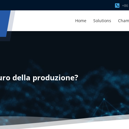
+86
Home
Solutions
Cham
uro della produzione?