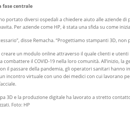
 fase centrale
nno portato diversi ospedali a chiedere aiuto alle aziende 
vita. Per aziende come HP, è stata una sfida su come inizia
essario”, disse Remacha. “Progettiamo stampanti 3D, non pr
i creare un modulo online attraverso il quale clienti e utenti
 a combattere il COVID-19 nella loro comunità. All’inizio, la 
n il passare della pandemia, gli operatori sanitari hanno ini
n incontro virtuale con uno dei medici con cui lavorano per
acciale.
pa 3D e la produzione digitale ha lavorato a stretto contatto
zati. Foto: HP