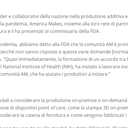
r e collaborativi della nazione nella produzione additiva e 
della pandemia, America Makes, insieme alla loro rete di par
tura e li ha presentati al commissario della FDA.
a pandemia, abbiamo detto alla FDA che la comunità AM è pron
erché non sanno risposte a queste varie domande [normativ
. “Quasi immediatamente, la formazione di un accordo tra le 
l National Institute of Health (NIH), ha iniziato a lavorare i
 comunità AM, che ha aiutato i produttori a iniziare.”
edali a considerare la produzione on-premise o on-demand.
uzione di dispositivi point of care, come la stampa 3D on-pre
siderare la catena di fornitura e come vengono fabbricati i 