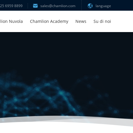
 25 6959 8899
sales@chamlion.com
language
lion Nuvola
Chamlion Academy
News
Su di noi