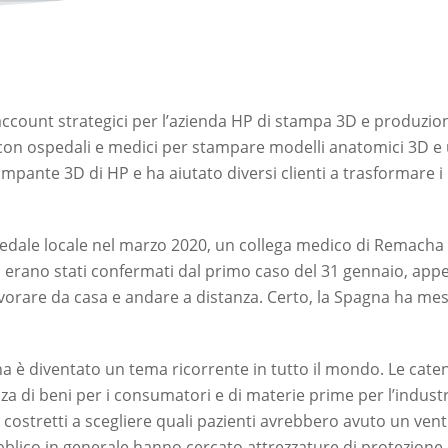
count strategici per l’azienda HP di stampa 3D e produzione
con ospedali e medici per stampare modelli anatomici 3D e un
mpante 3D di HP e ha aiutato diversi clienti a trasformare i
.
edale locale nel marzo 2020, un collega medico di Remacha l
 erano stati confermati dal primo caso del 31 gennaio, app
vorare da casa e andare a distanza. Certo, la Spagna ha mes
a è diventato un tema ricorrente in tutto il mondo. Le cat
di beni per i consumatori e di materie prime per l’industria
 costretti a scegliere quali pazienti avrebbero avuto un venti
pubblico in generale hanno cercato attrezzature di protezione 