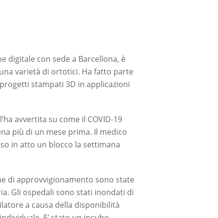
 digitale con sede a Barcellona, è
a varietà di ortotici. Ha fatto parte
 progetti stampati 3D in applicazioni
’ha avvertita su come il COVID-19
ena più di un mese prima. Il medico
so in atto un blocco la settimana
ene di approvvigionamento sono state
. Gli ospedali sono stati inondati di
latore a causa della disponibilità
individuale. E’ stato un incubo.