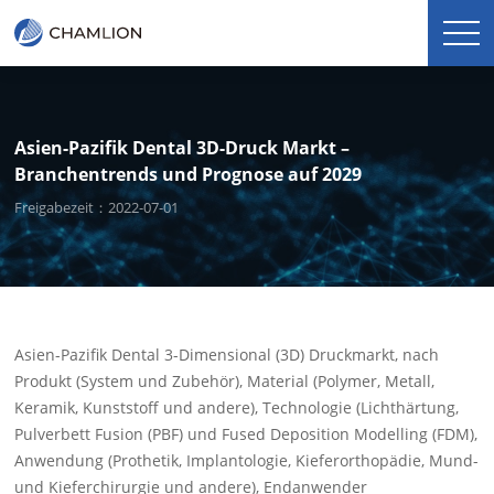
Asien-Pazifik Dental 3D-Druck Markt –
Branchentrends und Prognose auf 2029
Freigabezeit：2022-07-01
Asien-Pazifik Dental 3-Dimensional (3D) Druckmarkt, nach
Produkt (System und Zubehör), Material (Polymer, Metall,
Keramik, Kunststoff und andere), Technologie (Lichthärtung,
Pulverbett Fusion (PBF) und Fused Deposition Modelling (FDM),
Anwendung (Prothetik, Implantologie, Kieferorthopädie, Mund-
und Kieferchirurgie und andere), Endanwender