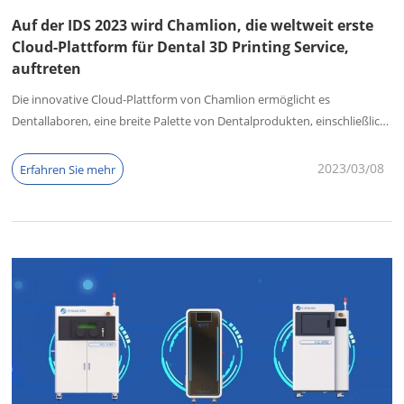
Auf der IDS 2023 wird Chamlion, die weltweit erste
Cloud-Plattform für Dental 3D Printing Service,
auftreten
Die innovative Cloud-Plattform von Chamlion ermöglicht es
Dentallaboren, eine breite Palette von Dentalprodukten, einschließlich
Zahnersatz, kieferorthopädische Aligner und chirurgische Führungen,
einfach zu entwerfen und 3D-drucken. Die Plattform ist
2023/03
08
Erfahren Sie mehr
benutzerfreundlich gestaltet und verfügt über eine einfache
Benutzeroberfläche, mit der Benutzer schnell und einfach individuelle
Dentalprodukte erstellen können.