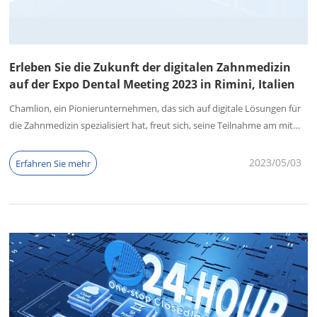
Erleben Sie die Zukunft der digitalen Zahnmedizin
auf der Expo Dental Meeting 2023 in Rimini, Italien
Chamlion, ein Pionierunternehmen, das sich auf digitale Lösungen für
die Zahnmedizin spezialisiert hat, freut sich, seine Teilnahme am mit
Spannung erwarteten Expo Dental Meeting von Mai 18–20, 2023, in
Rimini, Italien bekannt zu geben. Als Branchenführer in der 3D-
2023/05
03
Erfahren Sie mehr
Drucktechnologie laden wir Sie ein, unseren Stand Nummer C3 049 zu
besuchen und die neuesten Entwicklungen zu erkunden, die wir zu
bieten haben.