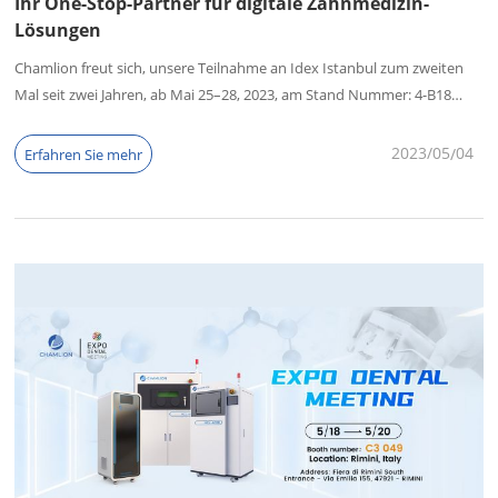
Ihr One-Stop-Partner für digitale Zahnmedizin-
Lösungen
Chamlion freut sich, unsere Teilnahme an Idex Istanbul zum zweiten
Mal seit zwei Jahren, ab Mai 25–28, 2023, am Stand Nummer: 4-B18
bekannt zu geben. Als führender Anbieter digitaler Lösungen für die
Dentalindustrie sind wir bestrebt, unseren Kunden weltweit
2023/05
04
Erfahren Sie mehr
Spitzentechnologie und außergewöhnliche Dienstleistungen zu bieten.