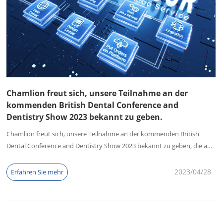
Chamlion freut sich, unsere Teilnahme an der
kommenden British Dental Conference and
Dentistry Show 2023 bekannt zu geben.
Chamlion freut sich, unsere Teilnahme an der kommenden British
Dental Conference and Dentistry Show 2023 bekannt zu geben, die am
12-13 Mai 2023 stattfindet. Als führender Anbieter digitaler Lösungen
für die Zahnmedizin freuen wir uns, unsere innovativen Produkte und
2023/04
28
Erfahren Sie mehr
Dienstleistungen am Stand F12 präsentieren zu können.