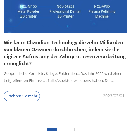
Wie kann Chamlion Technology die zehn Milliarden
von blauen Ozeanen durchbrechen, indem sie die
digitale Aufrüstung der Zahnprothesenverarbeitung
ermöglicht?
Geopolitische Konflikte, Kriege, Epidemien... Das Jahr 2022 wird einen
tiefgreifenden Einfluss auf alle Aspekte des Lebens haben. Der
"Kapitalwinter" ist zu einem stillschweigenden Konsens unter allen
geworden, und viele Unternehmen ziehen sich zurück und "überleben
2023/03
01
Erfahren Sie mehr
den Winter" mit Schwierigkeiten.