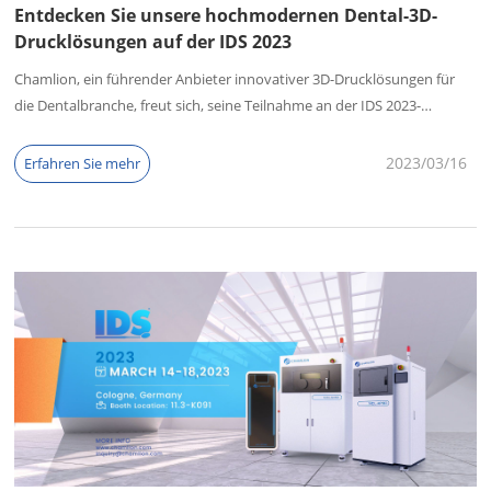
Entdecken Sie unsere hochmodernen Dental-3D-
Drucklösungen auf der IDS 2023
Chamlion, ein führender Anbieter innovativer 3D-Drucklösungen für
die Dentalbranche, freut sich, seine Teilnahme an der IDS 2023-
Veranstaltung bekannt zu geben. Die Veranstaltung, die mit einem
Knall begann, hat sich als ein großer Erfolg erwiesen, und unser Stand
2023/03
16
Erfahren Sie mehr
hat bei den Teilnehmern viel Aufmerksamkeit auf sich gezogen.